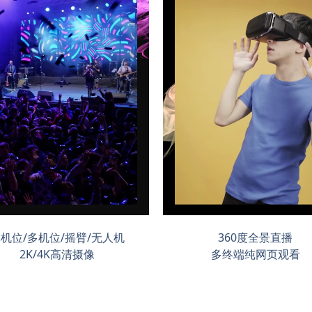
机位/多机位/摇臂/无人机
360度全景直播
2K/4K高清摄像
多终端纯网页观看